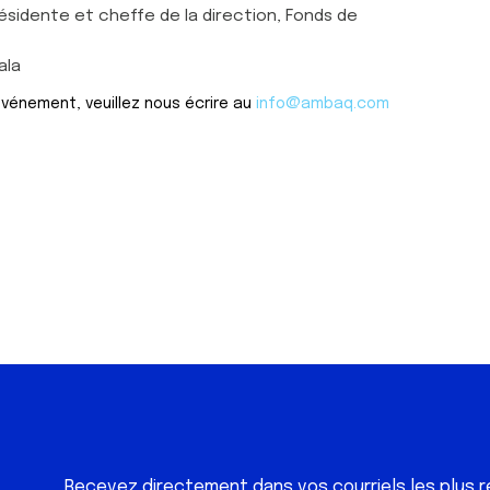
Présidente et cheffe de la direction, Fonds de
ala
événement, veuillez nous écrire au
info@ambaq.com
Recevez directement dans vos courriels les plus r