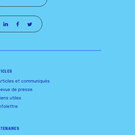
TICLES
Articles et communiqués
Revue de presse
iens utiles
nfolettre
RTENAIRES