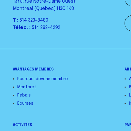
1370, rue Notre-Dame Ouest
Montréal (Québec) H3C 1K8
T :
514 323-8480
Téléc. :
514 282-4292
AVANTAGES MEMBRES
AR
Pourquoi devenir membre
Mentorat
Rabais
L
Bourses
I
ACTIVITÉS
PA