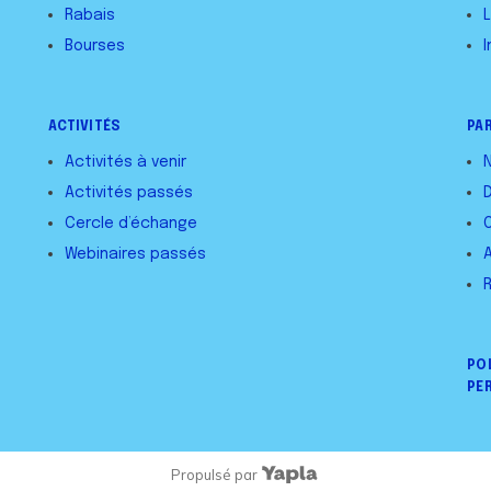
Rabais
L
Bourses
I
ACTIVITÉS
PA
Activités à venir
Activités passés
Cercle d’échange
Webinaires passés
PO
PE
Propulsé par