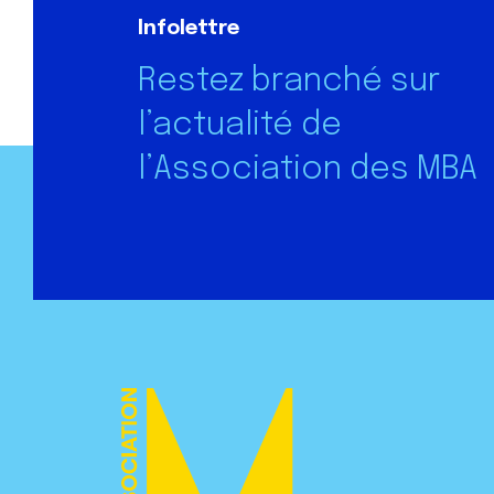
Infolettre
Restez branché sur
l’actualité de
l’Association des MBA