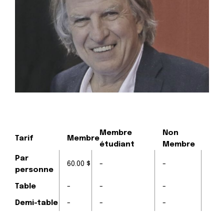
Membre
Non
Tarif
Membre
étudiant
Membre
Par
60.00 $
-
-
personne
Table
-
-
-
Demi-table
-
-
-