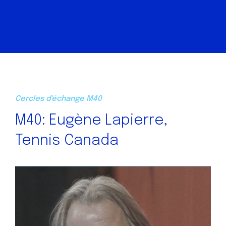
Cercles d'échange M40
M40: Eugène Lapierre,
Tennis Canada