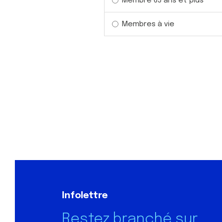
Membre 65 ans et plus
Membres à vie
Infolettre
Restez branché sur