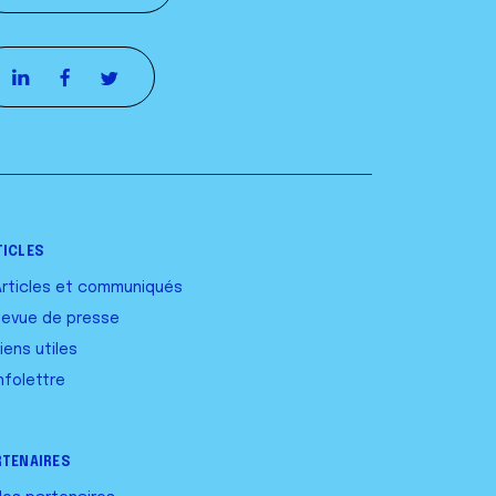
TICLES
Articles et communiqués
Revue de presse
iens utiles
nfolettre
RTENAIRES