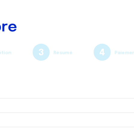
bre
ption
Résumé
Paieme