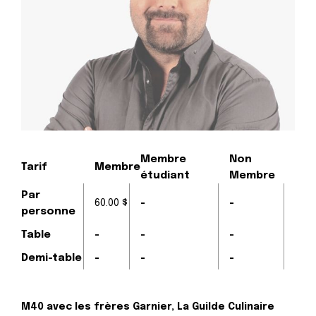
Membre
Non
Tarif
Membre
étudiant
Membre
Par
60.00 $
-
-
personne
Table
-
-
-
Demi-table
-
-
-
M40 avec les frères Garnier, La Guilde Culinaire