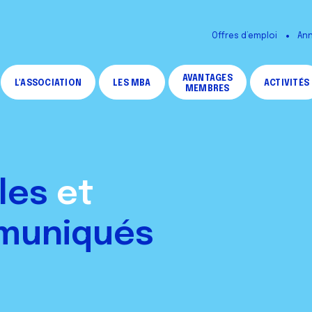
Offres d’emploi
Ann
AVANTAGES
L'ASSOCIATION
LES MBA
ACTIVITÉS
MEMBRES
cles
et
muniqués