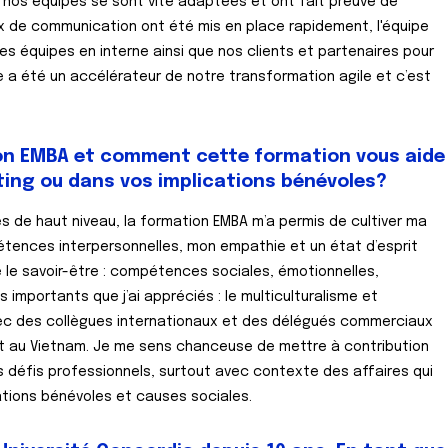
s nos équipes se sont vite adaptées et ont fait preuve de
ux de communication ont été mis en place rapidement, l'équipe
es équipes en interne ainsi que nos clients et partenaires pour
se a été un accélérateur de notre transformation agile et c’est
on EMBA et comment cette formation vous aide
eting ou dans vos implications bénévoles?
 de haut niveau, la formation EMBA m’a permis de cultiver ma
pétences interpersonnelles, mon empathie et un état d’esprit
ppé le savoir-être : compétences sociales, émotionnelles,
mportants que j’ai appréciés : le multiculturalisme et
r avec des collègues internationaux et des délégués commerciaux
et au Vietnam. Je me sens chanceuse de mettre à contribution
 défis professionnels, surtout avec contexte des affaires qui
ations bénévoles et causes sociales.