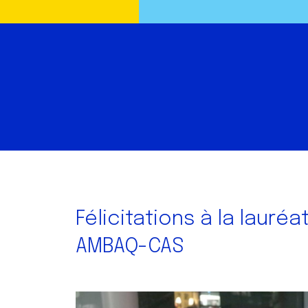
Félicitations à la lauré
AMBAQ-CAS