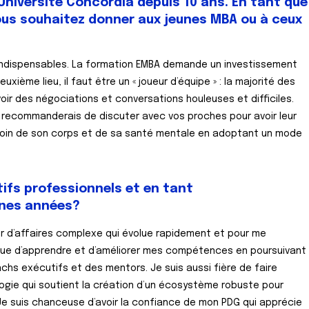
Université Concordia depuis 10 ans. En tant que
vous souhaitez donner aux jeunes MBA ou à ceux
ont indispensables. La formation EMBA demande un investissement
xième lieu, il faut être un « joueur d’équipe » : la majorité des
voir des négociations et conversations houleuses et difficiles.
je recommanderais de discuter avec vos proches pour avoir leur
re soin de son corps et de sa santé mentale en adoptant un mode
tifs professionnels et en tant
ines années?
r d’affaires complexe qui évolue rapidement et pour me
inue d’apprendre et d’améliorer mes compétences en poursuivant
achs exécutifs et des mentors. Je suis aussi fière de faire
ogie qui soutient la création d’un écosystème robuste pour
e suis chanceuse d’avoir la confiance de mon PDG qui apprécie