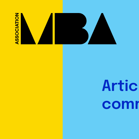
Arti
com