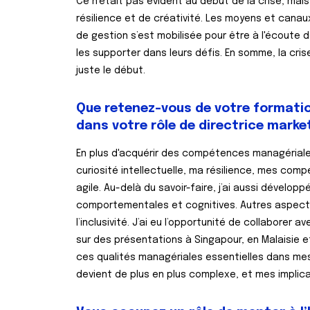
Ce n'était pas évident au début de la crise, mai
résilience et de créativité. Les moyens et cana
de gestion s’est mobilisée pour être à l'écoute d
les supporter dans leurs défis. En somme, la cri
juste le début.
Que retenez-vous de votre formati
dans votre rôle de directrice mark
En plus d'acquérir des compétences managériales
curiosité intellectuelle, ma résilience, mes com
agile. Au-delà du savoir-faire, j’ai aussi dévelo
comportementales et cognitives. Autres aspects i
l’inclusivité. J’ai eu l’opportunité de collabore
sur des présentations à Singapour, en Malaisie 
ces qualités managériales essentielles dans mes
devient de plus en plus complexe, et mes implic